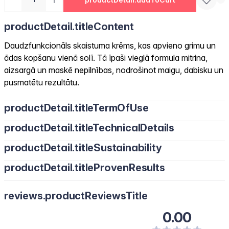
productDetail.titleContent
Daudzfunkcionāls skaistuma krēms, kas apvieno grimu un
ādas kopšanu vienā solī. Tā īpaši vieglā formula mitrina,
aizsargā un maskē nepilnības, nodrošinot maigu, dabisku un
pusmatētu rezultātu.
productDetail.titleTermOfUse
productDetail.titleTechnicalDetails
productDetail.titleSustainability
productDetail.titleProvenResults
reviews.productReviewsTitle
0.00