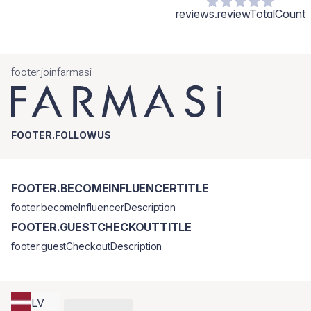
reviews.reviewTotalCount
footer.joinfarmasi
FOOTER.FOLLOWUS
FOOTER.BECOMEINFLUENCERTITLE
footer.becomeInfluencerDescription
FOOTER.GUESTCHECKOUTTITLE
footer.guestCheckoutDescription
LV