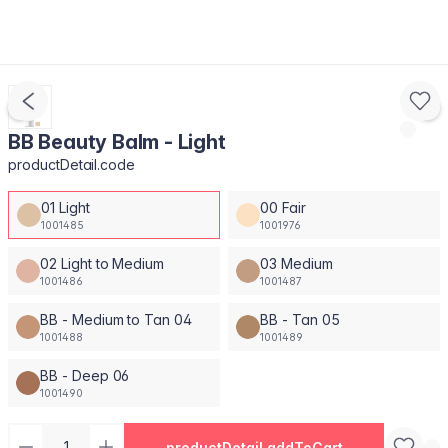
BB Beauty Balm - Light
productDetail.code
01 Light
00 Fair
1001485
1001976
02 Light to Medium
03 Medium
1001486
1001487
BB - Medium to Tan 04
BB - Tan 05
1001488
1001489
BB - Deep 06
1001490
productDetail.addToCart