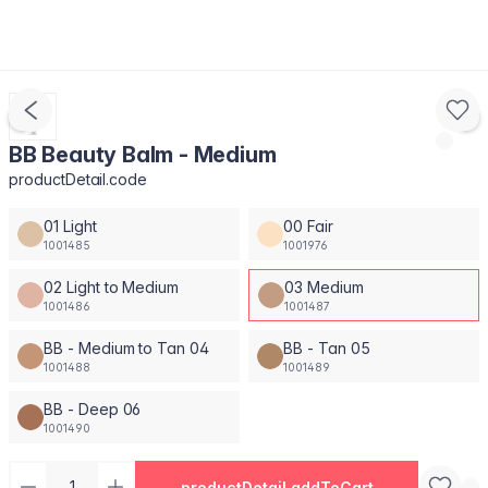
BB Beauty Balm - Medium
productDetail.code
01 Light
00 Fair
1001485
1001976
02 Light to Medium
03 Medium
1001486
1001487
BB - Medium to Tan 04
BB - Tan 05
1001488
1001489
BB - Deep 06
1001490
productDetail.addToCart