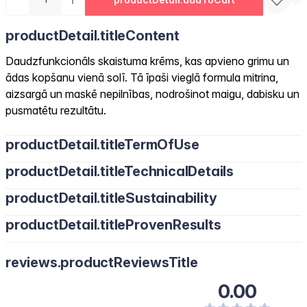
productDetail.titleContent
Daudzfunkcionāls skaistuma krēms, kas apvieno grimu un
ādas kopšanu vienā solī. Tā īpaši vieglā formula mitrina,
aizsargā un maskē nepilnības, nodrošinot maigu, dabisku un
pusmatētu rezultātu.
productDetail.titleTermOfUse
productDetail.titleTechnicalDetails
productDetail.titleSustainability
productDetail.titleProvenResults
reviews.productReviewsTitle
0.00