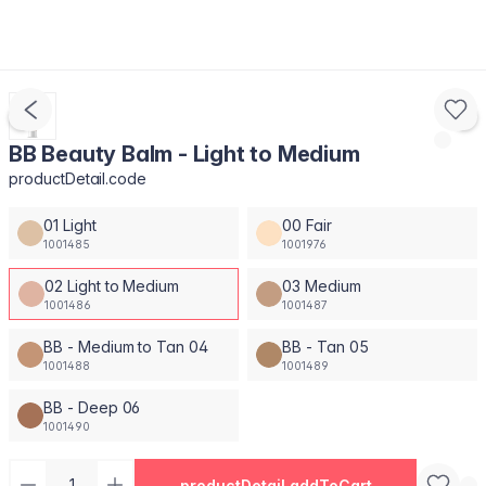
BB Beauty Balm - Light to Medium
productDetail.code
01 Light
00 Fair
1001485
1001976
02 Light to Medium
03 Medium
1001486
1001487
BB - Medium to Tan 04
BB - Tan 05
1001488
1001489
BB - Deep 06
1001490
productDetail.addToCart