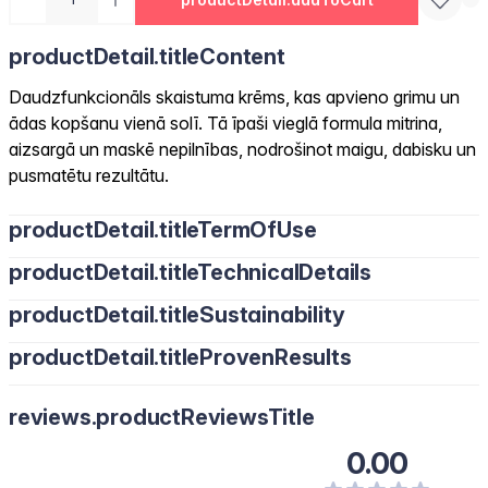
productDetail.titleContent
Daudzfunkcionāls skaistuma krēms, kas apvieno grimu un
ādas kopšanu vienā solī. Tā īpaši vieglā formula mitrina,
aizsargā un maskē nepilnības, nodrošinot maigu, dabisku un
pusmatētu rezultātu.
productDetail.titleTermOfUse
productDetail.titleTechnicalDetails
productDetail.titleSustainability
productDetail.titleProvenResults
reviews.productReviewsTitle
0.00