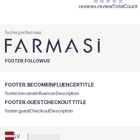
reviews.reviewTotalCount
footer.joinfarmasi
FOOTER.FOLLOWUS
FOOTER.BECOMEINFLUENCERTITLE
footer.becomeInfluencerDescription
FOOTER.GUESTCHECKOUTTITLE
footer.guestCheckoutDescription
LV