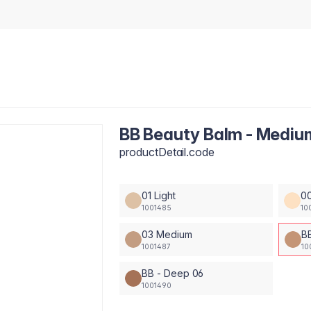
BB Beauty Balm - Mediu
productDetail.code
01 Light
00
1001485
10
03 Medium
B
1001487
10
BB - Deep 06
1001490