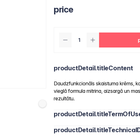
price
productDetail.titleContent
Daudzfunkcionāls skaistuma krēms, kas
vieglā formula mitrina, aizsargā un m
rezultātu.
productDetail.titleTermOfUs
productDetail.titleTechnicalD