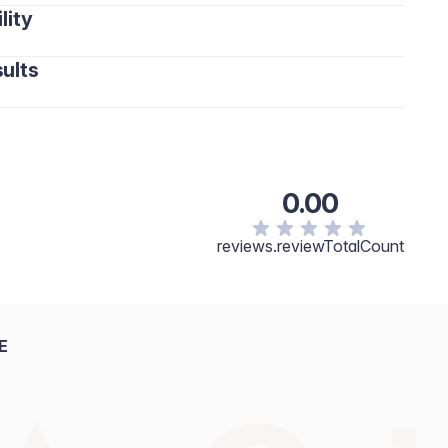
lity
ults
0.00
reviews.reviewTotalCount
E