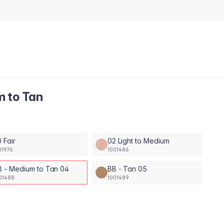
m to Tan
 Fair
02 Light to Medium
01976
1001486
B - Medium to Tan 04
BB - Tan 05
01488
1001489