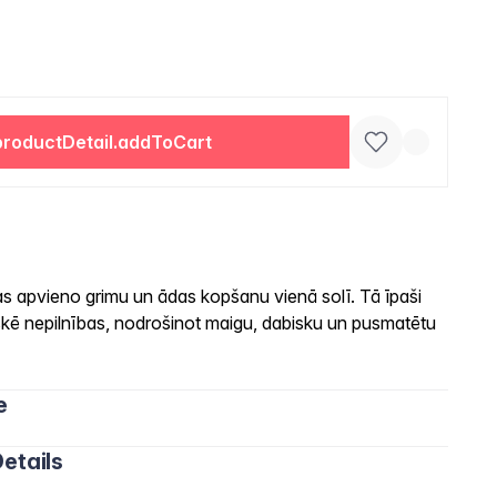
productDetail.addToCart
 apvieno grimu un ādas kopšanu vienā solī. Tā īpaši
askē nepilnības, nodrošinot maigu, dabisku un pusmatētu
e
etails