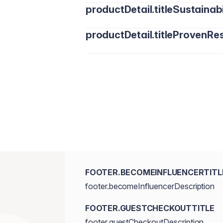
productDetail.titleSustainabi
productDetail.titleProvenRes
FOOTER.BECOMEINFLUENCERTITL
footer.becomeInfluencerDescription
FOOTER.GUESTCHECKOUTTITLE
footer.guestCheckoutDescription