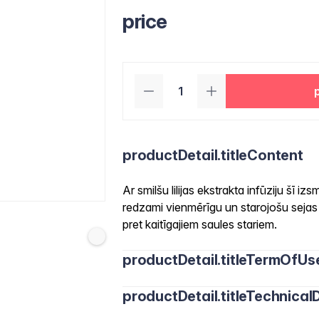
price
productDetail.titleContent
Ar smilšu lilijas ekstrakta infūziju šī 
redzami vienmērīgu un starojošu sejas t
pret kaitīgajiem saules stariem.
productDetail.titleTermOfUs
productDetail.titleTechnicalD