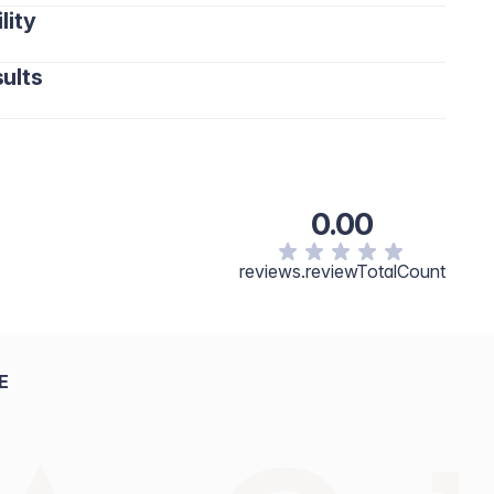
lity
ults
0.00
reviews.reviewTotalCount
E