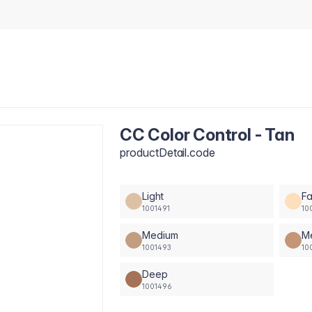
CC Color Control - Tan
productDetail.code
Light
Fa
1001491
10
Medium
M
1001493
10
Deep
1001496