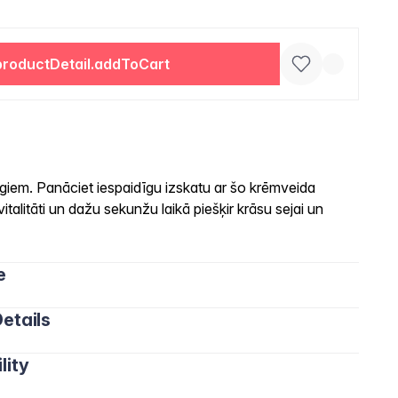
productDetail.addToCart
iem. Panāciet iespaidīgu izskatu ar šo krēmveida
talitāti un dažu sekunžu laikā piešķir krāsu sejai un
e
etails
lity