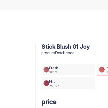
Stick Blush 01 Joy
productDetail.code
Fresh
J
1001708
10
Flirt
1001707
price