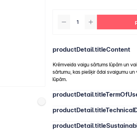
productDetail.titleContent
Krēmveida vaigu sārtums lūpām un vaig
sārtumu, kas piešķir ādai svaigumu un vi
lūpām.
productDetail.titleTermOfUs
productDetail.titleTechnicalD
productDetail.titleSustainabi