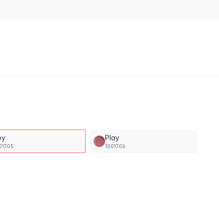
oy
Play
01705
1001706