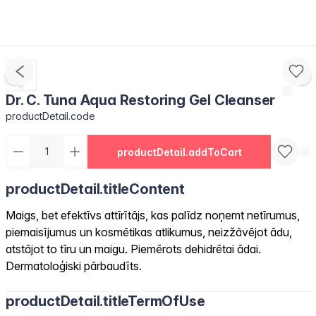
Dr. C. Tuna Aqua Restoring Gel Cleanser
productDetail.code
productDetail.addToCart
productDetail.titleContent
Maigs, bet efektīvs attīrītājs, kas palīdz noņemt netīrumus,
piemaisījumus un kosmētikas atlikumus, neizžāvējot ādu,
atstājot to tīru un maigu. Piemērots dehidrētai ādai.
Dermatoloģiski pārbaudīts.
productDetail.titleTermOfUse