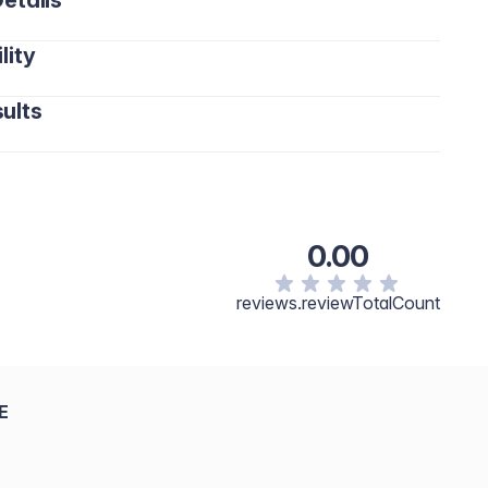
etails
lity
ults
0.00
reviews.reviewTotalCount
E