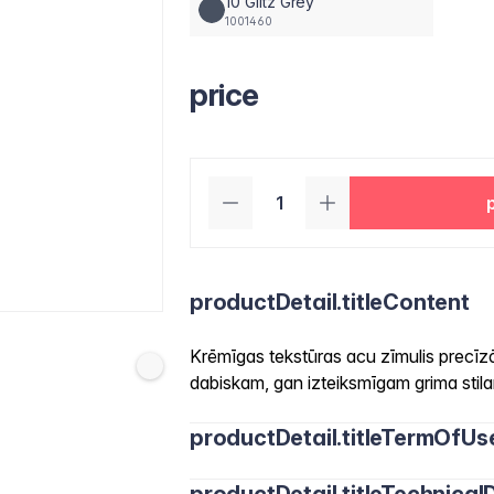
10 Glitz Grey
1001460
price
productDetail.titleContent
Krēmīgas tekstūras acu zīmulis precīz
dabiskam, gan izteiksmīgam grima stil
productDetail.titleTermOfUs