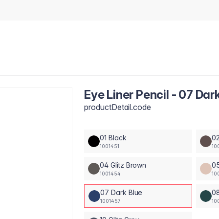
Eye Liner Pencil - 07 Dar
productDetail.code
01 Black
0
1001451
10
04 Glitz Brown
0
1001454
10
07 Dark Blue
0
1001457
10