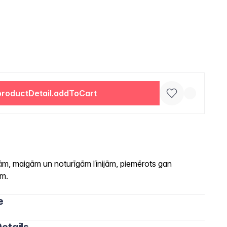
productDetail.addToCart
ām, maigām un noturīgām līnijām, piemērots gan
am.
e