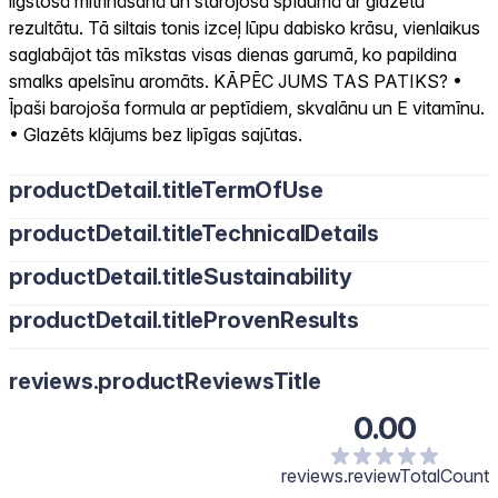
ilgstošā mitrināšanā un starojošā spīdumā ar glazētu
rezultātu. Tā siltais tonis izceļ lūpu dabisko krāsu, vienlaikus
saglabājot tās mīkstas visas dienas garumā, ko papildina
smalks apelsīnu aromāts. KĀPĒC JUMS TAS PATIKS? •
Īpaši barojoša formula ar peptīdiem, skvalānu un E vitamīnu.
• Glazēts klājums bez lipīgas sajūtas.
productDetail.titleTermOfUse
productDetail.titleTechnicalDetails
productDetail.titleSustainability
productDetail.titleProvenResults
reviews.productReviewsTitle
0.00
reviews.reviewTotalCount