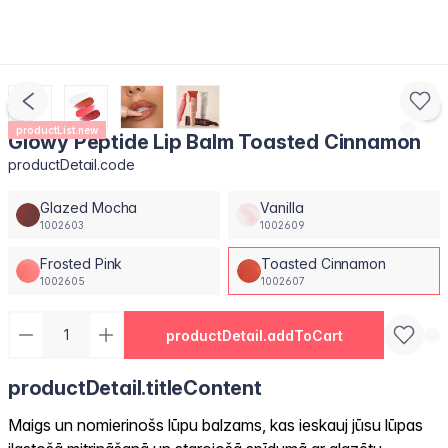
productList.new
Glowy Peptide Lip Balm Toasted Cinnamon
productDetail.code
Glazed Mocha
Vanilla
1002603
1002609
Frosted Pink
Toasted Cinnamon
1002605
1002607
productDetail.addToCart
productDetail.titleContent
Maigs un nomierinošs lūpu balzams, kas ieskauj jūsu lūpas