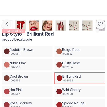
productList.new
Lip Stylo - Brilliant Red
productDetail.code
Reddish Brown
Beige Rose
1002551
1002552
Nude Pink
Dusty Rose
1002553
1002554
Cool Brown
Brilliant Red
1002555
1002556
Hot Pink
Wild Cherry
1002557
1002558
Rose Shadow
Spiced Rouge