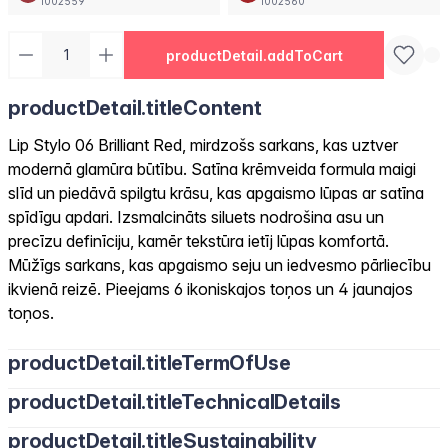
1002559
1002560
productDetail.addToCart
productDetail.titleContent
Lip Stylo 06 Brilliant Red, mirdzošs sarkans, kas uztver
modernā glamūra būtību. Satīna krēmveida formula maigi
slīd un piedāvā spilgtu krāsu, kas apgaismo lūpas ar satīna
spīdīgu apdari. Izsmalcināts siluets nodrošina asu un
precīzu definīciju, kamēr tekstūra ietīj lūpas komfortā.
Mūžīgs sarkans, kas apgaismo seju un iedvesmo pārliecību
ikvienā reizē. Pieejams 6 ikoniskajos toņos un 4 jaunajos
toņos.
productDetail.titleTermOfUse
productDetail.titleTechnicalDetails
productDetail.titleSustainability