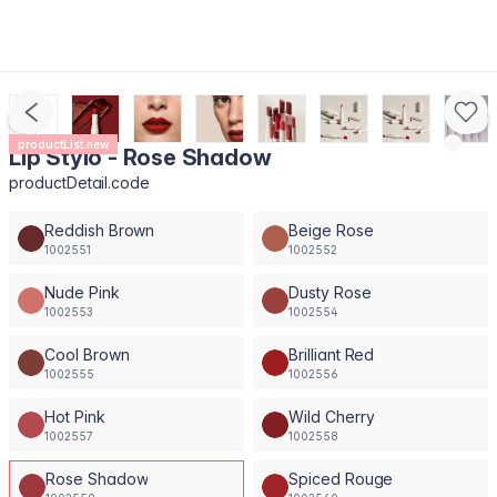
productList.new
Lip Stylo - Rose Shadow
productDetail.code
Reddish Brown
Beige Rose
1002551
1002552
Nude Pink
Dusty Rose
1002553
1002554
Cool Brown
Brilliant Red
1002555
1002556
Hot Pink
Wild Cherry
1002557
1002558
Rose Shadow
Spiced Rouge