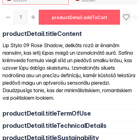
1002559
1002560
productDetail.addToCart
productDetail.titleContent
Lip Stylo 09 Rose Shadow, delikāts rozā ar ēnainām
niansēm, kas ietīj lūpas maigā un izsmalcinātā aurā. Satīna
krēmveida formula viegli slīd un piedāvā smalku krāsu, kas
uzsver lūpu dabīgo skaistumu. Izsmalcināts siluets
nodrošina asu un precīzu definīciju, kamēr kūstošā tekstūra
piedāvā maigu un aptverošu sensoriālu pieredzi.
Daudzpusīgs tonis, kas der minimālistiskiem, romantiskiem
vai poētiskiem lookiem.
productDetail.titleTermOfUse
productDetail.titleTechnicalDetails
productDetail.titleSustainability