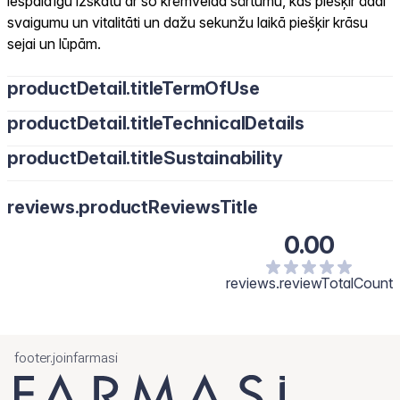
iespaidīgu izskatu ar šo krēmveida sārtumu, kas piešķir ādai
svaigumu un vitalitāti un dažu sekunžu laikā piešķir krāsu
sejai un lūpām.
productDetail.titleTermOfUse
productDetail.titleTechnicalDetails
productDetail.titleSustainability
reviews.productReviewsTitle
0.00
reviews.reviewTotalCount
footer.joinfarmasi