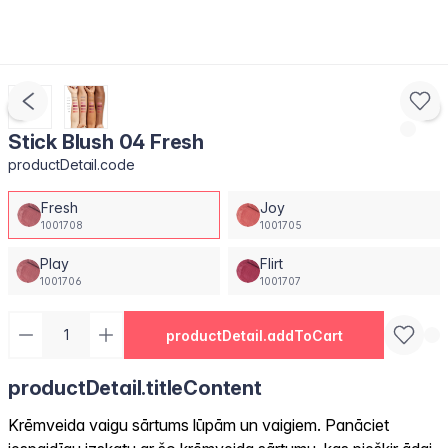
Stick Blush 04 Fresh
productDetail.code
Fresh
Joy
1001708
1001705
Play
Flirt
1001706
1001707
productDetail.addToCart
productDetail.titleContent
Krēmveida vaigu sārtums lūpām un vaigiem. Panāciet