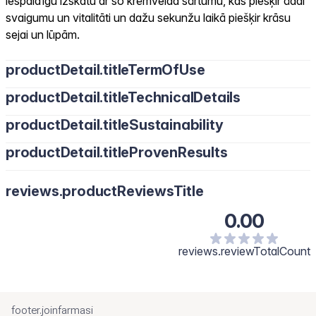
iespaidīgu izskatu ar šo krēmveida sārtumu, kas piešķir ādai
svaigumu un vitalitāti un dažu sekunžu laikā piešķir krāsu
sejai un lūpām.
productDetail.titleTermOfUse
productDetail.titleTechnicalDetails
productDetail.titleSustainability
productDetail.titleProvenResults
reviews.productReviewsTitle
0.00
reviews.reviewTotalCount
footer.joinfarmasi