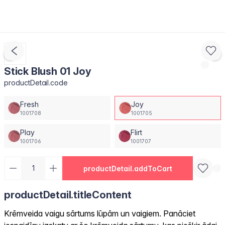
Stick Blush 01 Joy
productDetail.code
Fresh
Joy
1001708
1001705
Play
Flirt
1001706
1001707
productDetail.addToCart
productDetail.titleContent
Krēmveida vaigu sārtums lūpām un vaigiem. Panāciet