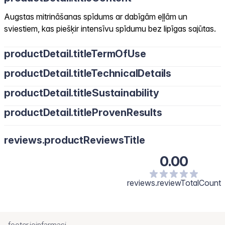
Augstas mitrināšanas spīdums ar dabīgām eļļām un
sviestiem, kas piešķir intensīvu spīdumu bez lipīgas sajūtas.
productDetail.titleTermOfUse
productDetail.titleTechnicalDetails
productDetail.titleSustainability
productDetail.titleProvenResults
reviews.productReviewsTitle
0.00
reviews.reviewTotalCount
footer.joinfarmasi