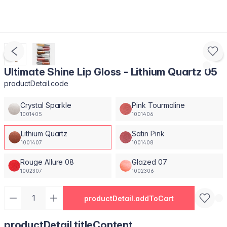
Ultimate Shine Lip Gloss - Lithium Quartz 05
productDetail.code
Crystal Sparkle
Pink Tourmaline
1001405
1001406
Lithium Quartz
Satin Pink
1001407
1001408
Rouge Allure 08
Glazed 07
1002307
1002306
productDetail.addToCart
productDetail.titleContent