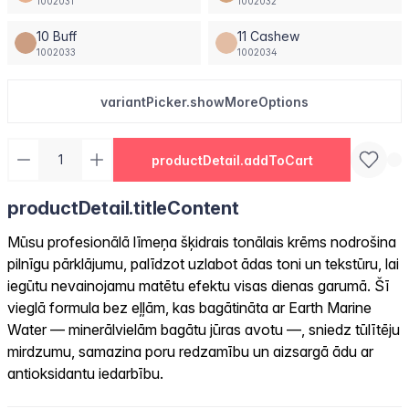
1002031
1002032
10 Buff
11 Cashew
1002033
1002034
variantPicker.showMoreOptions
productDetail.addToCart
productDetail.titleContent
Mūsu profesionālā līmeņa šķidrais tonālais krēms nodrošina
pilnīgu pārklājumu, palīdzot uzlabot ādas toni un tekstūru, lai
iegūtu nevainojamu matētu efektu visas dienas garumā. Šī
vieglā formula bez eļļām, kas bagātināta ar Earth Marine
Water — minerālvielām bagātu jūras avotu —, sniedz tūlītēju
mirdzumu, samazina poru redzamību un aizsargā ādu ar
antioksidantu iedarbību.