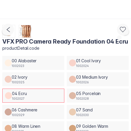
VFX PRO Camera Ready Foundation 04 Ecru
productDetail.code
00 Alabaster
01 Cool Ivory
1002023
1002024
02 Ivory
03 Medium Ivory
1002025
1002026
04 Ecru
05 Porcelain
1002027
1002028
06 Cashmere
07 Sand
1002029
1002030
08 Warm Linen
09 Golden Warm